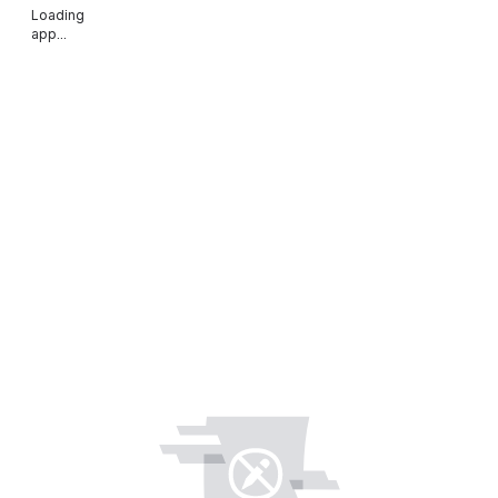
Loading
app...